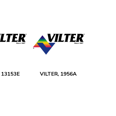
, 13153E
VILTER, 1956A